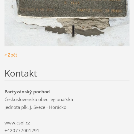
« Zpět
Kontakt
Partyzánský pochod
Československá obec legionářská
jednota plk. J. Švece - Horácko
www.csol.cz
+420777001291