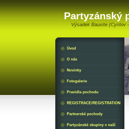
Partyzánský 
Výsadek Bauxite (Cyrilov -
Úvod
O nás
Novinky
Fotogalerie
Pravidla pochodu
REGISTRACE/REGISTRATION
Partnerské pochody
Partyzánské skupiny v naší