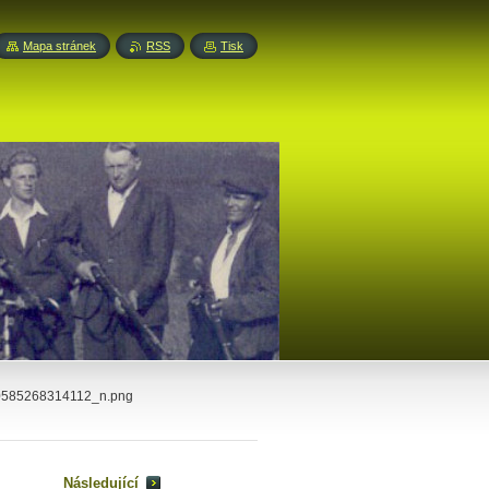
Mapa stránek
RSS
Tisk
585268314112_n.png
Následující