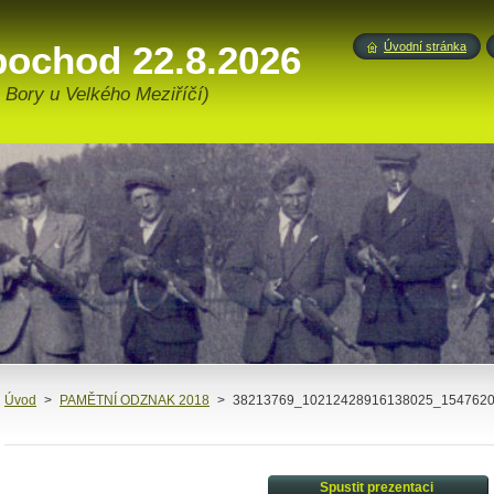
pochod 22.8.2026
Úvodní stránka
 Bory u Velkého Meziříčí)
Úvod
>
PAMĚTNÍ ODZNAK 2018
>
38213769_10212428916138025_1547620
Spustit prezentaci