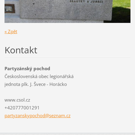
« Zpět
Kontakt
Partyzánský pochod
Československá obec legionářská
jednota plk. J. Švece - Horácko
www.csol.cz
+420777001291
partyzan
skypocho
d@seznam
.cz