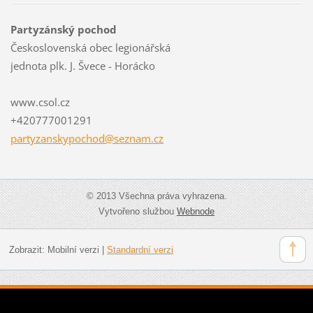
Partyzánský pochod
Československá obec legionářská
jednota plk. J. Švece - Horácko
www.csol.cz
+420777001291
partyzan
skypocho
d@seznam
.cz
© 2013 Všechna práva vyhrazena.
Vytvořeno službou
Webnode
Zobrazit:
Mobilní verzi
|
Standardní verzi