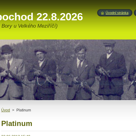
pochod 22.8.2026
Úvodní stránka
 Bory u Velkého Meziříčí)
Úvod
>
Platinum
Platinum