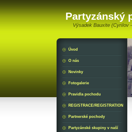
Partyzánský 
Výsadek Bauxite (Cyrilov -
Úvod
O nás
Novinky
Fotogalerie
Pravidla pochodu
REGISTRACE/REGISTRATION
Partnerské pochody
Partyzánské skupiny v naší