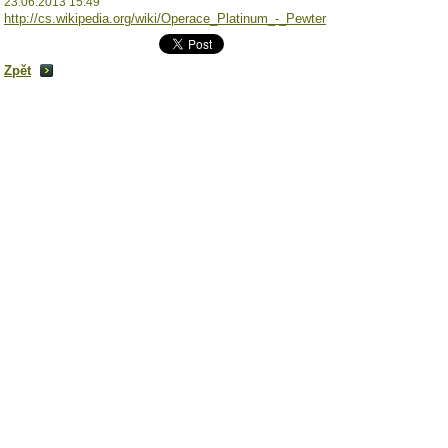
23.06.2013 15:49
http://cs.wikipedia.org/wiki/Operace_Platinum_-_Pewter
Zpět