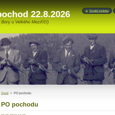
pochod 22.8.2026
Úvodní stránka
 Bory u Velkého Meziříčí)
Úvod
>
PO pochodu
PO pochodu