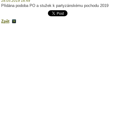
28.05.2019 16:49
Přidána podoba PO a stužek k partyzánskému pochodu 2019
Zpět