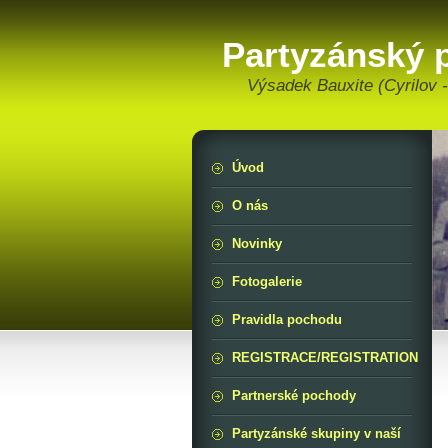
Partyzánský 
Výsadek Bauxite (Cyrilov -
Úvod
O nás
Novinky
Fotogalerie
Pravidla pochodu
REGISTRACE/REGISTRATION
Partnerské pochody
Partyzánské skupiny v naší