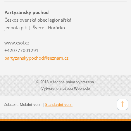
Partyzánský pochod
Československá obec legionářská
jednota plk. J. Švece - Horácko
www.csol.cz
+420777001291
partyzan
skypocho
d@seznam
.cz
© 2013 Všechna práva vyhrazena.
Vytvořeno službou
Webnode
Zobrazit:
Mobilní verzi
|
Standardní verzi